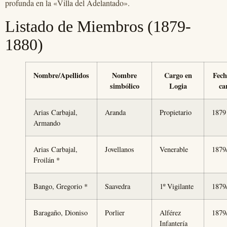
profunda en la «Villa del Adelantado».
Listado de Miembros (1879-
1880)
Nombre/Apellidos
Nombre
Cargo en
Fech
simbólico
Logia
ca
Arias Carbajal,
Aranda
Propietario
1879
Armando
Arias Carbajal,
Jovellanos
Venerable
1879
Froilán *
Bango, Gregorio *
Saavedra
1º Vigilante
1879
Baragaño, Dioniso
Porlier
Alférez
1879
Infantería