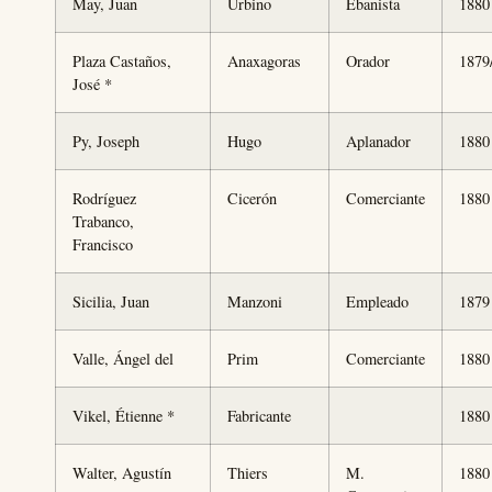
May, Juan
Urbino
Ebanista
1880
Plaza Castaños,
Anaxagoras
Orador
1879
José *
Py, Joseph
Hugo
Aplanador
1880
Rodríguez
Cicerón
Comerciante
1880
Trabanco,
Francisco
Sicilia, Juan
Manzoni
Empleado
1879
Valle, Ángel del
Prim
Comerciante
1880
Vikel, Étienne *
Fabricante
1880
Walter, Agustín
Thiers
M.
1880