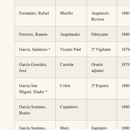
Fernández, Rafael
Murillo
Arquitecto
1880
Revisor
Ferreros, Ramón
Arquímedes
Fabricante
1880
García, Indalecio *
Vicente Paul
2º Vigilante
1879
García González,
Castelar
Orador
1879
José
adjunto
García San
Colón
2º Experto
1880
Miguel, Eladio *
García Somines,
Carpintero
1880
Benito
García Somines,
Marx
Ingeniero
1880