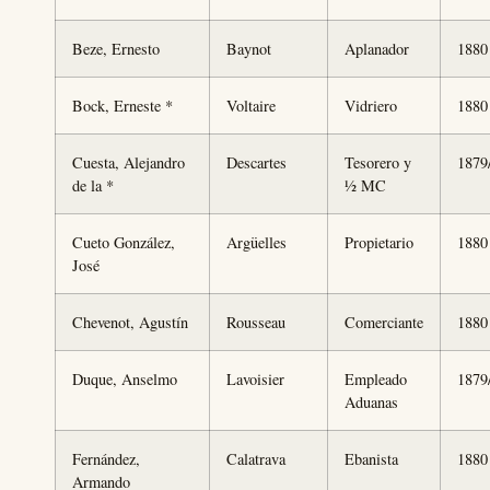
Beze, Ernesto
Baynot
Aplanador
1880
Bock, Erneste *
Voltaire
Vidriero
1880
Cuesta, Alejandro
Descartes
Tesorero y
1879
de la *
½ MC
Cueto González,
Argüelles
Propietario
1880
José
Chevenot, Agustín
Rousseau
Comerciante
1880
Duque, Anselmo
Lavoisier
Empleado
1879
Aduanas
Fernández,
Calatrava
Ebanista
1880
Armando